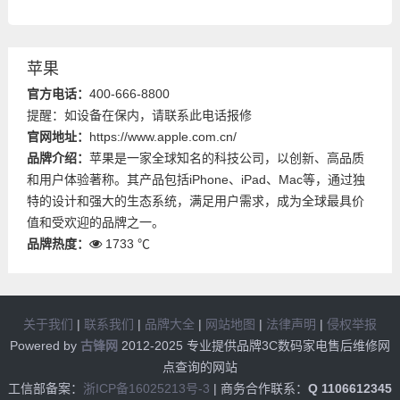
苹果
官方电话：
400-666-8800
提醒：如设备在保内，请联系此电话报修
官网地址：
https://www.apple.com.cn/
品牌介绍：
苹果是一家全球知名的科技公司，以创新、高品质
和用户体验著称。其产品包括iPhone、iPad、Mac等，通过独
特的设计和强大的生态系统，满足用户需求，成为全球最具价
值和受欢迎的品牌之一。
品牌热度：
1733 ℃
关于我们
|
联系我们
|
品牌大全
|
网站地图
|
法律声明
|
侵权举报
Powered by
古锋网
2012-2025 专业提供品牌3C数码家电售后维修网
点查询的网站
工信部备案：
浙ICP备16025213号-3
| 商务合作联系：
Q 1106612345