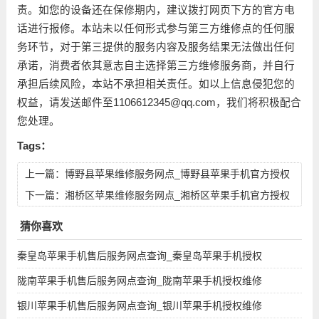
责。如您的设备还在保修期内，建议拨打网页下方的官方电
话进行报修。本站未以任何形式参与第三方维修点的任何服
务环节，对于第三提供的服务内容及服务结果无法做出任何
承诺，消费者依其意志自主选择第三方维修服务商，并自行
承担后续风险，本站不承担相关责任。如以上信息侵犯您的
权益，请发送邮件至1106612345@qq.com，我们将积极配合
您处理。
Tags：
上一篇：
博野县苹果维修服务网点_博野县苹果手机官方授权
售后维修中心地址电话
下一篇：
湘桥区苹果维修服务网点_湘桥区苹果手机官方授权
售后维修中心地址电话
猜你喜欢
秦皇岛苹果手机售后服务网点查询_秦皇岛苹果手机授权
陇南苹果手机售后服务网点查询_陇南苹果手机授权维修
银川苹果手机售后服务网点查询_银川苹果手机授权维修