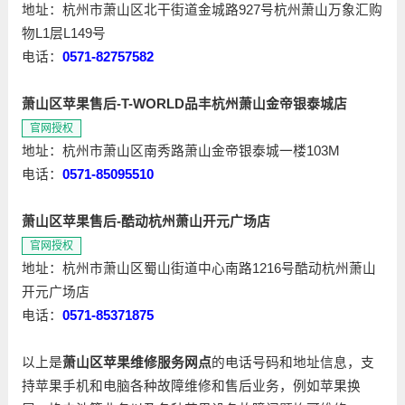
地址：杭州市萧山区北干街道金城路927号杭州萧山万象汇购
物L1层L149号
电话：
0571-82757582
萧山区苹果售后-T-WORLD品丰杭州萧山金帝银泰城店
官网授权
地址：杭州市萧山区南秀路萧山金帝银泰城一楼103M
电话：
0571-85095510
萧山区苹果售后-酷动杭州萧山开元广场店
官网授权
地址：杭州市萧山区蜀山街道中心南路1216号酷动杭州萧山
开元广场店
电话：
0571-85371875
以上是
萧山区苹果维修服务网点
的电话号码和地址信息，支
持苹果手机和电脑各种故障维修和售后业务，例如苹果换