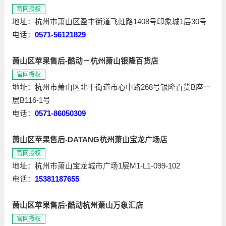
官网授权
地址：杭州市萧山区盈丰街道飞虹路1408号印象城1层30号
电话：
0571-56121829
萧山区苹果售后-酷动－杭州萧山银隆百货店
官网授权
地址：杭州市萧山区北干街道市心中路268号银隆百货B座一
层B116-1号
电话：
0571-86050309
萧山区苹果售后-DATANG杭州萧山宝龙广场店
官网授权
地址：杭州市萧山宝龙城市广场1层M1-L1-099-102
电话：
15381187655
萧山区苹果售后-酷动杭州萧山万象汇店
官网授权