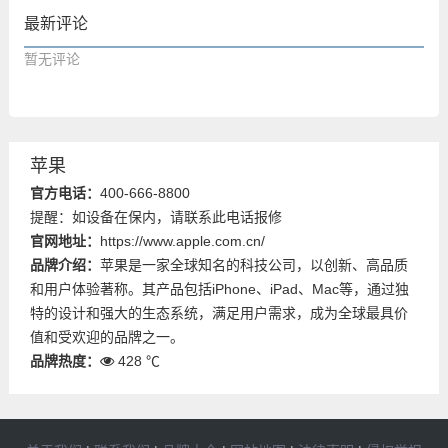
最新评论
暂无评论
苹果
官方电话：
400-666-8800
提醒：如设备在保内，请联系此电话报修
官网地址：
https://www.apple.com.cn/
品牌介绍：
苹果是一家全球知名的科技公司，以创新、高品质
和用户体验著称。其产品包括iPhone、iPad、Mac等，通过独
特的设计和强大的生态系统，满足用户需求，成为全球最具价
值和受欢迎的品牌之一。
品牌热度：
428 ℃