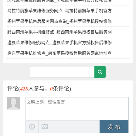
乌拉特前旗苹果维修服务网点_乌拉特前旗苹果手机官方
扬州苹果手机售后服务网点查询_扬州苹果手机授权维修
黔西南州苹果手机维修点_黔西南州苹果授权售后服务网
澧县苹果维修服务网点_澧县苹果手机官方授权售后维修
启东苹果手机维修点_启东苹果授权售后服务网点地址查
428
0
评论(
人参与，
条评论)
发 布