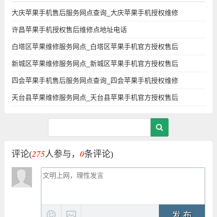
大庆苹果手机售后服务网点查询_大庆苹果手机授权维修
许昌苹果手机授权售后维修点地址电话
白塔区苹果维修服务网点_白塔区苹果手机官方授权售后
新城区苹果维修服务网点_新城区苹果手机官方授权售后
四会苹果手机售后服务网点查询_四会苹果手机授权维修
天台县苹果维修服务网点_天台县苹果手机官方授权售后
275
0
评论(
人参与，
条评论)
发 布