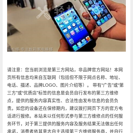
请注意：您当前浏览是第三方网站，非品牌官方网站！本网
页所有信息均来自互联网（包括但不限于网点名称、地址、
电话、描述、品牌LOGO、图片介绍等）。 带有“广告”或“第
三方”或“优质店”标签的信息是会员自行发布的第三方维修
点，提供的服务内容真实性、合法性由发布信息的会员负
责。如您的设备还在保修期内，建议拨打网页下方的官方电
话进行报修。本站未以任何形式参与第三方维修点的任何服
务环节，对于第三提供的服务内容及服务结果无法做出任何
承诺，消费者依其意志自主选择第三方维修服务商，并自行