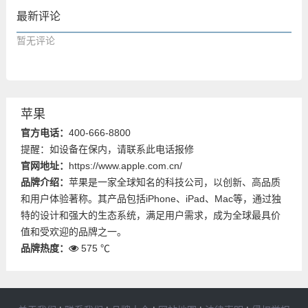
最新评论
暂无评论
苹果
官方电话：
400-666-8800
提醒：如设备在保内，请联系此电话报修
官网地址：
https://www.apple.com.cn/
品牌介绍：
苹果是一家全球知名的科技公司，以创新、高品质
和用户体验著称。其产品包括iPhone、iPad、Mac等，通过独
特的设计和强大的生态系统，满足用户需求，成为全球最具价
值和受欢迎的品牌之一。
品牌热度：
575 ℃