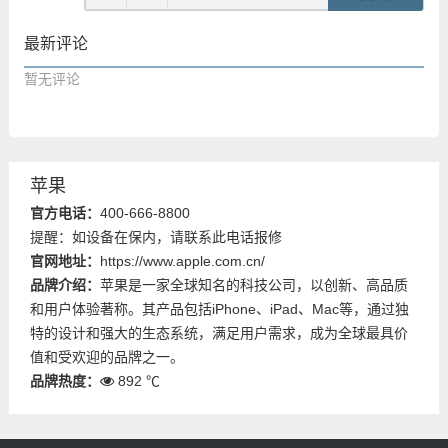
最新评论
暂无评论
苹果
官方电话：
400-666-8800
提醒：如设备在保内，请联系此电话报修
官网地址：
https://www.apple.com.cn/
品牌介绍：
苹果是一家全球知名的科技公司，以创新、高品质
和用户体验著称。其产品包括iPhone、iPad、Mac等，通过独
特的设计和强大的生态系统，满足用户需求，成为全球最具价
值和受欢迎的品牌之一。
品牌热度：
892 ℃