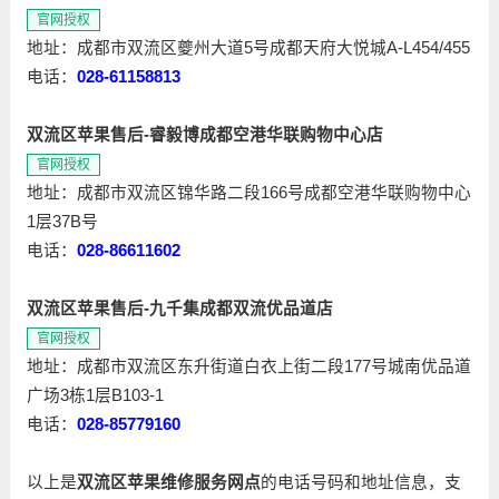
官网授权
地址：成都市双流区夔州大道5号成都天府大悦城A-L454/455
电话：
028-61158813
双流区苹果售后-睿毅博成都空港华联购物中心店
官网授权
地址：成都市双流区锦华路二段166号成都空港华联购物中心
1层37B号
电话：
028-86611602
双流区苹果售后-九千集成都双流优品道店
官网授权
地址：成都市双流区东升街道白衣上街二段177号城南优品道
广场3栋1层B103-1
电话：
028-85779160
以上是
双流区苹果维修服务网点
的电话号码和地址信息，支