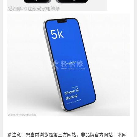
请注意：您当前浏览是第三方网站，非品牌官方网站！本网