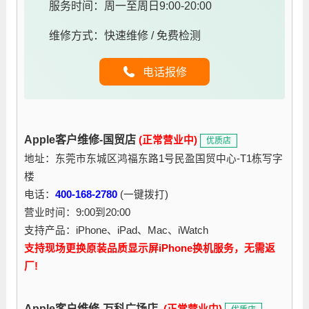
服务时间：
周一至周日9:00-20:00
维修方式：
快速维修 / 免费检测
电话报修
Apple客户维修-国贸店
(正常营业中)
优质店
地址：东莞市东城区鸿福东路1号民盈国贸中心-T1栋写字
楼
电话：
400-168-2780
(一键拨打)
营业时间：9:00到20:00
支持产品：iPhone、iPad、Mac、iWatch
支持现场更换原装品质显示屏iPhone换机服务，无需返
厂!
Apple客户维修-万科广场店
(正常营业中)