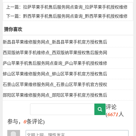
上一篇：
拉萨苹果手机售后服务网点查询_拉萨苹果手机授权维修
中心地址电话
下一篇：
黔西苹果手机售后服务网点查询_黔西苹果手机授权维修
中心地址电话
猜你喜欢
新昌县苹果维修服务网点_新昌县苹果手机官方授权售后
西双版纳苹果手机维修点_西双版纳苹果授权售后服务网
庐山苹果手机售后服务网点查询_庐山苹果手机授权维修
蚌山区苹果维修服务网点_蚌山区苹果手机官方授权售后
石景山区苹果维修服务网点_石景山区苹果手机官方授权
郧阳区苹果维修服务网点_郧阳区苹果手机官方授权售后
评论
6671
(
人
0
参与，
条评论)