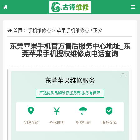
首页
>
手机维修点
>
苹果手机维修点
/ 正文
东莞苹果手机官方售后服务中心地址_东
莞苹果手机授权维修点电话查询
东莞苹果维修服务
严选优质品牌维修服务商 服务有保障
品牌连锁
价格透明
免费检测
服务保障