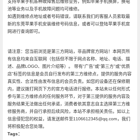
支持苹果手机各种故障售后维修业务，例如苹果手机换屏，换电
池等业务以及手机故障问题均可维修。
如遇到维修点地址或者号码错误，请联系我们的客服人员索取最
新的东莞苹果手机安装维修号码信息，或者可以登陆苹果手机官
网进行查询即可。
请注意：您当前浏览是第三方网站，非品牌官方网站！本网页所
有信息均来自互联网（包括但不限于网点名称、地址、电话、描
述、品牌LOGO、图片介绍等）。 带有“广告”或“第三方”或“优质
店”标签的信息是会员自行发布的第三方维修点，提供的服务内容
真实性、合法性由发布信息的会员负责。如您的设备还在保修期
内，建议拨打网页下方的官方电话进行报修。本站未以任何形式
参与第三方维修点的任何服务环节，对于第三提供的服务内容及
服务结果无法做出任何承诺，消费者依其意志自主选择第三方维
修服务商，并自行承担后续风险，本站不承担相关责任。如以上
信息侵犯您的权益，请发送邮件至1106612345@qq.com，我们
将积极配合您处理。
Tags：