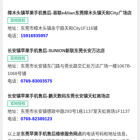
樟木头镇苹果手机售后-易联e&lian东莞樟木头镇天和City广场店
官网授权
地址：东莞市樟木头镇永宁路天和City1F116铺
电话：
15916935957
长安镇苹果手机售后-SUNION新联东莞长安万达店
官网授权
地址：东莞市长安镇东门路与莞长路交汇处万达广场一楼1067B-
1068号铺
电话：
0769-83003575
长安镇苹果手机售后-鹏天数码东莞长安镇天虹商场店
官网授权
地址：东莞市长安镇德政中路293号1栋1137室天虹商场1F1137
电话：
0769-82389123
以上是
东莞苹果手机售后维修服务网点
的电话号码和地址信息，