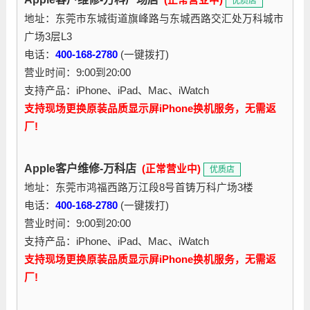
优质店
地址：东莞市东城街道旗峰路与东城西路交汇处万科城市
广场3层L3
电话：
400-168-2780
(一键拨打)
营业时间：9:00到20:00
支持产品：iPhone、iPad、Mac、iWatch
支持现场更换原装品质显示屏iPhone换机服务，无需返
厂!
Apple客户维修-万科店
(正常营业中)
优质店
地址：东莞市鸿福西路万江段8号首铸万科广场3楼
电话：
400-168-2780
(一键拨打)
营业时间：9:00到20:00
支持产品：iPhone、iPad、Mac、iWatch
支持现场更换原装品质显示屏iPhone换机服务，无需返
厂!