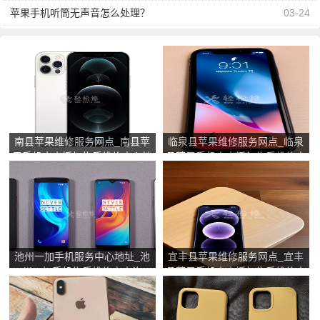
苹果手机听筒无声音怎么处理？
03-24
南县苹果维修服务网点_南县苹
临泉县苹果维修服务网点_临泉
果手机官方授权售后维修中心地
县苹果手机官方授权售后维修中
址电话
心地址电话
池州一加手机服务中心地址_池
宜丰县苹果维修服务网点_宜丰
州一加手机售后维修点查询
县苹果手机官方授权售后维修中
心地址电话