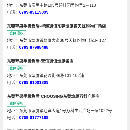
地址：东莞市富民中路193号碧桂园里悦里1F-113
电话：
0769-83119099
东莞苹果手机售后-华耀通讯东莞塘厦镇天虹购物广场店
官网授权
地址：东莞市塘厦镇塘厦大道38号天虹购物广场1F-127
电话：
0769-87988468
东莞苹果手机售后-营讯通讯塘厦镇店
官网授权
地址：东莞市塘厦镇花园街46栋101-102铺
电话：
0769-81001309
东莞苹果手机售后-CHOOSING东莞塘厦万科广场店
官网授权
地址：东莞市塘厦镇迎宾大道1号万科生活广场一层1022号
电话：
0769-81777189