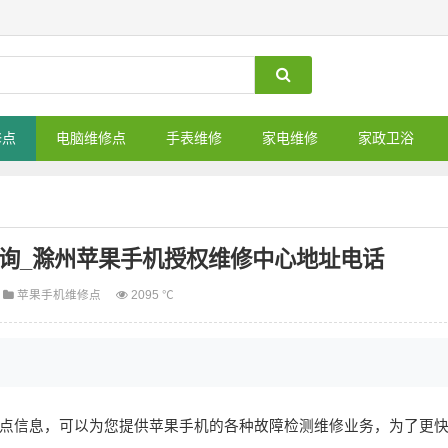
修点
电脑维修点
手表维修
家电维修
家政卫浴
询_滁州苹果手机授权维修中心地址电话
苹果手机维修点
2095 ℃
点信息，可以为您提供苹果手机的各种故障检测维修业务，为了更