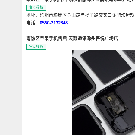
官网授权
地址：滁州市琅琊区金山路与扬子路交叉口金鹏琅琊玖玖广
电话：
0550-2132848
南谯区苹果手机售后-天戬通讯滁州吾悦广场店
官网授权