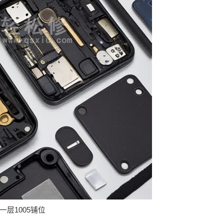
层1005铺位