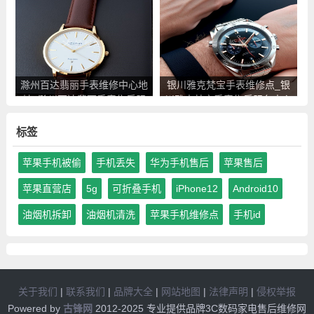
后服务点查询
查询
滁州百达翡丽手表维修中心地
银川雅克梵宝手表维修点_银
址_滁州百达翡丽手表售后服
川雅克梵宝手表售后服务中心
务点查询
地址查询
标签
苹果手机被偷
手机丢失
华为手机售后
苹果售后
苹果直营店
5g
可折叠手机
iPhone12
Android10
油烟机拆卸
油烟机清洗
苹果手机维修点
手机id
关于我们
|
联系我们
|
品牌大全
|
网站地图
|
法律声明
|
侵权举报
Powered by
古锋网
2012-2025 专业提供品牌3C数码家电售后维修网