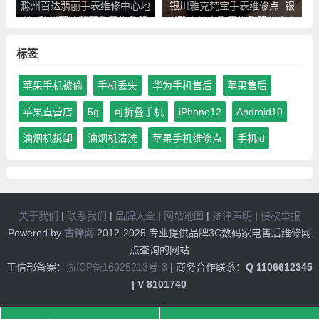
滁州百达翡丽手表维修中心地
银川雅克梵宝手表维修点_银
址_滁州百达翡丽手表售后服
川雅克梵宝手表售后服务中心
务点查询
地址查询
标签
苹果手机被偷
手机丢失
华为手机售后
苹果售后
苹果直营店
5g
可折叠手机
iPhone12
Android10
油烟机拆卸
油烟机清洗
苹果手机维修点
手机id
关于我们
|
联系我们
|
品牌大全
|
网站地图
|
法律声明
|
侵权举报
Powered by
古锋网
2012-2025 专业提供品牌3C数码家电售后维修网
点查询的网站
工信部备案：
浙ICP备16025213号-3
| 商务合作联系：
Q 1106612345
| V 8101740