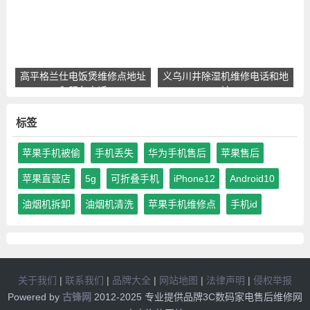
高平格兰仕电饭煲维修点地址
义乌川井除湿机维修电话和地
和服务电话
址
标签
苹果手机被偷
手机丢失
华为手机售后
苹果售后
苹果直营店
5g
可折叠手机
iPhone12
Android10
油烟机拆卸
油烟机清洗
苹果手机维修点
手机id
关于我们
|
联系我们
|
品牌大全
|
网站地图
|
法律声明
|
侵权举报
Powered by
古锋网
2012-2025 专业提供品牌3C数码家电售后维修网