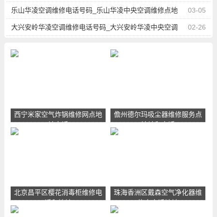
点地址查询
乐山华凌空调维修电话号码_乐山华凌中央空调维修点地
03-05
址查询
大兴安岭华凌空调维修电话号码_大兴安岭华凌中央空调
02-26
维修点地址查询
西宁米家空气炸锅维修网点地
儋州德尔玛吸尘器维修服务点
址电话
地址和电话
北京昌平区樱花消毒柜维修电
珠海香洲区戴森空气净化器维
话和地址
修点电话地址