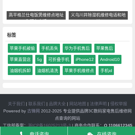
高平格兰仕电饭煲维修点地址
义乌川井除湿机维修电话和地
和服务电话
址
标签
苹果手机被偷
手机丢失
华为手机售后
苹果售后
苹果直营店
5g
可折叠手机
iPhone12
Android10
油烟机拆卸
油烟机清洗
苹果手机维修点
手机id
关于我们
|
联系我们
|
品牌大全
|
网站地图
|
法律声明
|
侵权举报
Powered by
古锋网
2012-2025 专业提供品牌3C数码家电售后维修网
点查询的网站
工信部备案：
浙ICP备16025213号-3
| 商务合作联系：
Q 1106612345
| V 8101740
电话咨询
在线咨询