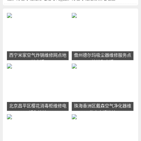
询
西宁米家空气炸锅维修网点地
儋州德尔玛吸尘器维修服务点
址电话
地址和电话
北京昌平区樱花消毒柜维修电
珠海香洲区戴森空气净化器维
话和地址
修点电话地址