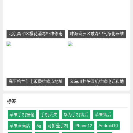
北京昌平区樱花消毒柜维修电
珠海香洲区戴森空气净化器维
话和地址
修点电话地址
高平格兰仕电饭煲维修点地址
义乌川井除湿机维修电话和地
和服务电话
址
标签
苹果手机被偷
手机丢失
华为手机售后
苹果售后
苹果直营店
5g
可折叠手机
iPhone12
Android10