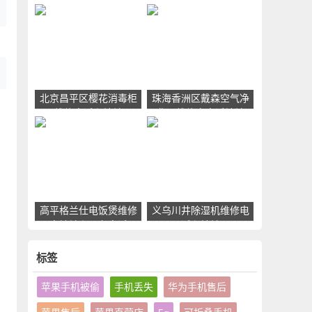
网点地址电话
服务点地址和电话
北京昌平区樱花消毒柜
珠海香洲区戴森空气净
维修电话和地址
化器维修点电话地址
高平格兰仕电饭煲维修
义乌川井除湿机维修电
点地址和服务电话
话和地址
标签
苹果手机被偷
手机丢失
华为手机售后