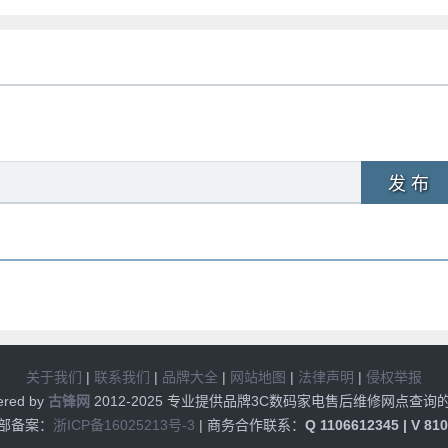
发 布
关于我们
|
联系我们
|
品牌大全
|
网站地图
|
法律声明
|
侵权举报
ered by
古锋网
2012-2025 专业提供品牌3C数码家电售后维修网点查询
部备案：
浙ICP备16025213号-3
| 商务合作联系：
Q 1106612345 | V 81