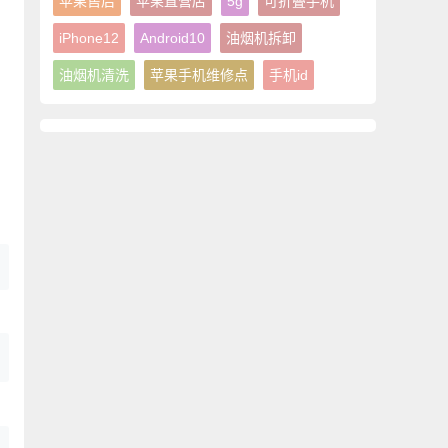
苹果售后
苹果直营店
5g
可折叠手机
iPhone12
Android10
油烟机拆卸
油烟机清洗
苹果手机维修点
手机id