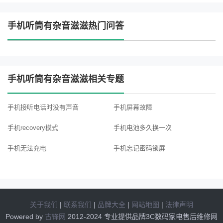
手机听筒有杂音滋滋热门问答
手机听筒有杂音滋滋相关专题
手机接听电话时没有声音
手机屏幕故障
手机recovery模式
手机电池多久换一次
手机无法充电
手机忘记密码锁屏
手机拍照延迟
手机拍照模糊
手机听筒怎么除尘
手机相机分辨率调整方法
关于我们
|
联系我们
|
品牌大全
|
网站地图
|
法律声明
手机拍照很模糊
手机进海水
Powered by
古锋网
2012-2024 专业提供品牌3C数码家电售后维修网