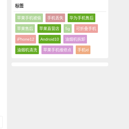
话
址电话
标签
苹果手机被偷
手机丢失
华为手机售后
苹果售后
苹果直营店
5g
可折叠手机
iPhone12
Android10
油烟机拆卸
油烟机清洗
苹果手机维修点
手机id