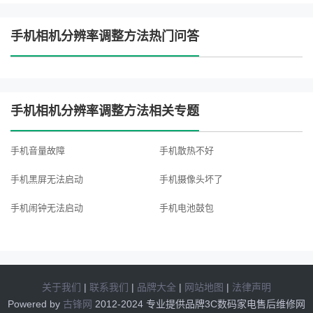
手机相机分辨率调整方法热门问答
手机相机分辨率调整方法相关专题
手机音量故障
手机散热不好
手机黑屏无法启动
手机摄像头坏了
手机闹钟无法启动
手机电池鼓包
手机耳机接口无声音
手机信号突然丢失
手机提示存储空间不足
手机延长电池寿命
关于我们
|
联系我们
|
品牌大全
|
网站地图
|
法律声明
手机无法充电
手机发烫怎么办
Powered by
古锋网
2012-2024 专业提供品牌3C数码家电售后维修网