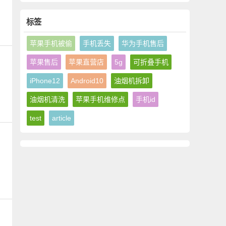
机授权维修中心地址电
方授权售后维修中心地
话
址电话
标签
苹果手机被偷
手机丢失
华为手机售后
苹果售后
苹果直营店
5g
可折叠手机
iPhone12
Android10
油烟机拆卸
油烟机清洗
苹果手机维修点
手机id
test
article