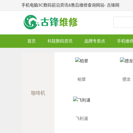
手机电脑3C数码前沿资讯&售后维修查询网站- 古锋网
首页
科技数码资讯
品牌专卖点
手机维
柏翠
德龙
咖啡机
飞利浦