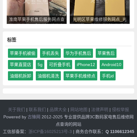
淮南苹果手机售后服务网点查
光明区苹果维修服务网点_光
询_淮南苹果手机授权维修中
明区苹果手机官方授权售后维
心地址电话
修中心地址电话
标签
苹果手机被偷
手机丢失
华为手机售后
苹果售后
苹果直营店
5g
可折叠手机
iPhone12
Android10
油烟机拆卸
油烟机清洗
苹果手机维修点
手机id
关于我们
|
联系我们
|
品牌大全
|
网站地图
|
法律声明
|
侵权举报
Powered by
古锋网
2012-2025 专业提供品牌3C数码家电售后维修网
点查询的网站
工信部备案：
浙ICP备16025213号-3
| 商务合作联系：
Q 1106612345