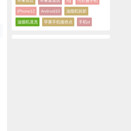
苹果售后
苹果直营店
5g
可折叠手机
iPhone12
Android10
油烟机拆卸
油烟机清洗
苹果手机维修点
手机id