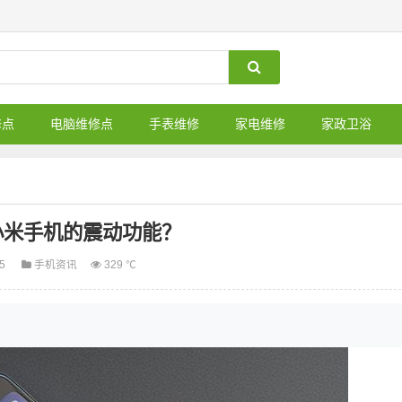
修点
电脑维修点
手表维修
家电维修
家政卫浴
小米手机的震动功能？
05
手机资讯
329 ℃