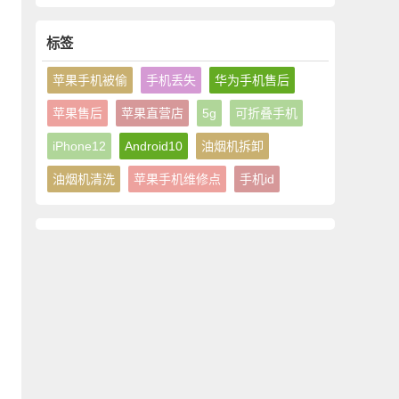
本电脑上海售后服务(普
中心(杨浦店)
陀区镇坪路店)
标签
苹果手机被偷
手机丢失
华为手机售后
苹果售后
苹果直营店
5g
可折叠手机
iPhone12
Android10
油烟机拆卸
油烟机清洗
苹果手机维修点
手机id