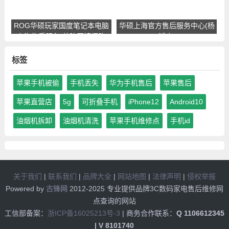
ROG华硕玩家国度笔记本电脑
华硕上海官方售后服务中心(杨
上海售后服务(普陀区镇坪路
浦店)
店)
标签
苹果手机被偷
手机丢失
华为手机售后
苹果售后
苹果直营店
5g
可折叠手机
iPhone12
Android10
油烟机拆卸
油烟机清洗
苹果手机维修点
手机id
关于我们
|
联系我们
|
品牌大全
|
网站地图
|
法律声明
|
侵权举报
Powered by
古锋网
2012-2025 专业提供品牌3C数码家电售后维修网
点查询的网站
工信部备案：
浙ICP备16025213号-3
| 商务合作联系：
Q 1106612345
| V 8101740