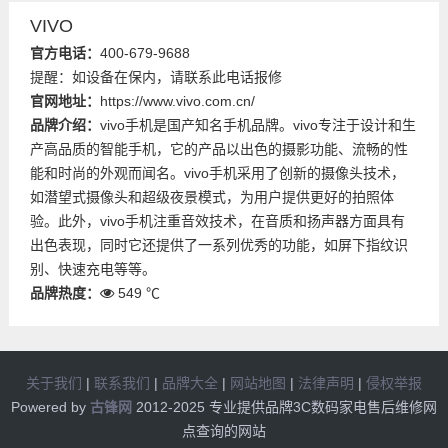
VIVO
官方电话：
400-679-9688
提醒：如设备在保内，请联系此电话报修
官网地址：
https://www.vivo.com.cn/
品牌介绍：
vivo手机是国产知名手机品牌。vivo专注于设计和生
产高品质的智能手机，它的产品以出色的摄影功能、流畅的性
能和时尚的外观而闻名。vivo手机采用了创新的摄像头技术，
如潜望式摄像头和超级夜景模式，为用户提供更好的拍照体
验。此外，vivo手机注重音效技术，在音质和扬声器方面具有
出色表现，同时它还提供了一系列优秀的功能，如屏下指纹识
别、快速充电等等。
品牌热度：
549 ℃
关于我们
|
联系我们
|
品牌大全
|
网站地图
|
法律声明
|
侵权举报
Powered by
古锋网
2012-2025 专业提供品牌3C数码家电售后维修网
点查询的网站