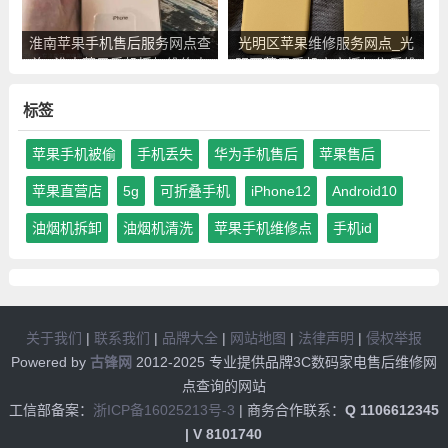
淮南苹果手机售后服务网点查
光明区苹果维修服务网点_光
询_淮南苹果手机授权维修中
明区苹果手机官方授权售后维
心地址电话
修中心地址电话
标签
苹果手机被偷
手机丢失
华为手机售后
苹果售后
苹果直营店
5g
可折叠手机
iPhone12
Android10
油烟机拆卸
油烟机清洗
苹果手机维修点
手机id
关于我们
|
联系我们
|
品牌大全
|
网站地图
|
法律声明
|
侵权举报
Powered by
古锋网
2012-2025 专业提供品牌3C数码家电售后维修网
点查询的网站
工信部备案：
浙ICP备16025213号-3
| 商务合作联系：
Q 1106612345
| V 8101740