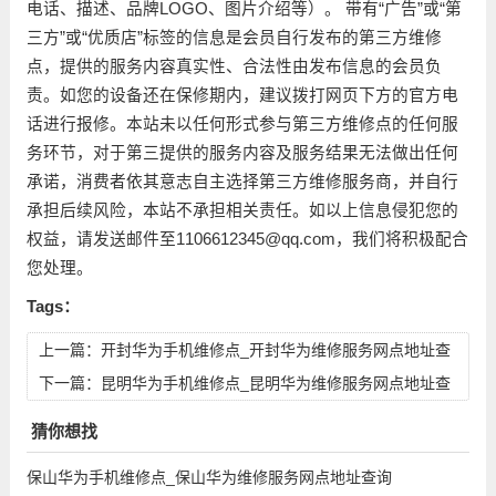
电话、描述、品牌LOGO、图片介绍等）。 带有“广告”或“第
三方”或“优质店”标签的信息是会员自行发布的第三方维修
点，提供的服务内容真实性、合法性由发布信息的会员负
责。如您的设备还在保修期内，建议拨打网页下方的官方电
话进行报修。本站未以任何形式参与第三方维修点的任何服
务环节，对于第三提供的服务内容及服务结果无法做出任何
承诺，消费者依其意志自主选择第三方维修服务商，并自行
承担后续风险，本站不承担相关责任。如以上信息侵犯您的
权益，请发送邮件至1106612345@qq.com，我们将积极配合
您处理。
Tags：
上一篇：
开封华为手机维修点_开封华为维修服务网点地址查
询
下一篇：
昆明华为手机维修点_昆明华为维修服务网点地址查
询
猜你想找
保山华为手机维修点_保山华为维修服务网点地址查询