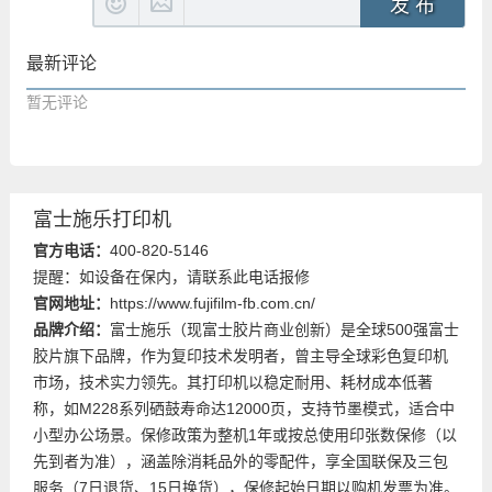
发 布
最新评论
暂无评论
富士施乐打印机
官方电话：
400-820-5146
提醒：如设备在保内，请联系此电话报修
官网地址：
https://www.fujifilm-fb.com.cn/
品牌介绍：
富士施乐（现富士胶片商业创新）是全球500强富士
胶片旗下品牌，作为复印技术发明者，曾主导全球彩色复印机
市场，技术实力领先。其打印机以稳定耐用、耗材成本低著
称，如M228系列硒鼓寿命达12000页，支持节墨模式，适合中
小型办公场景。保修政策为整机1年或按总使用印张数保修（以
先到者为准），涵盖除消耗品外的零配件，享全国联保及三包
服务（7日退货、15日换货），保修起始日期以购机发票为准。