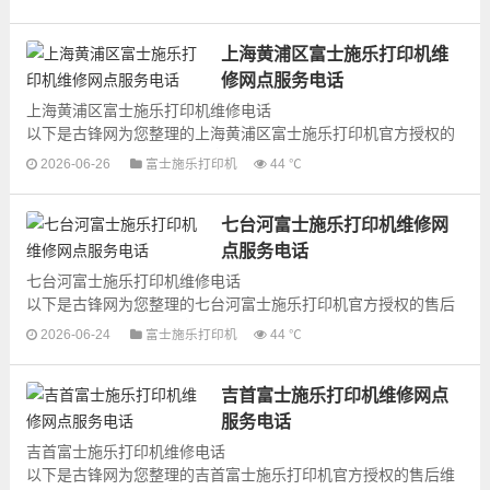
号打印机产品的维修服务，...
上海黄浦区富士施乐打印机维
修网点服务电话
上海黄浦区富士施乐打印机维修电话
以下是古锋网为您整理的上海黄浦区富士施乐打印机官方授权的
售后维修网点地址和号码信息，可以为您提供富士施乐打印机的
2026-06-26
富士施乐打印机
44 ℃
各种型号打印机产...
七台河富士施乐打印机维修网
点服务电话
七台河富士施乐打印机维修电话
以下是古锋网为您整理的七台河富士施乐打印机官方授权的售后
维修网点地址和号码信息，可以为您提供富士施乐打印机的各种
2026-06-24
富士施乐打印机
44 ℃
型号打印机产品的维修...
吉首富士施乐打印机维修网点
服务电话
吉首富士施乐打印机维修电话
以下是古锋网为您整理的吉首富士施乐打印机官方授权的售后维