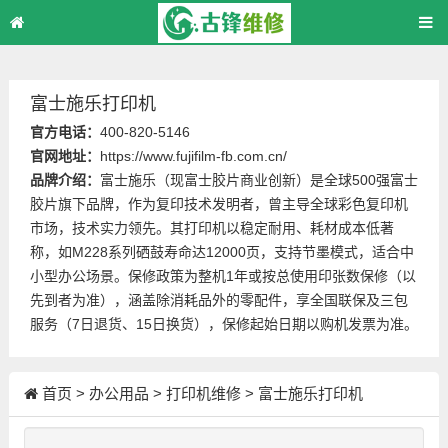
富士施乐打印机
官方电话：
400-820-5146
官网地址：
https://www.fujifilm-fb.com.cn/
品牌介绍：
富士施乐（现富士胶片商业创新）是全球500强富士
胶片旗下品牌，作为复印技术发明者，曾主导全球彩色复印机
市场，技术实力领先。其打印机以稳定耐用、耗材成本低著
称，如M228系列硒鼓寿命达12000页，支持节墨模式，适合中
小型办公场景。保修政策为整机1年或按总使用印张数保修（以
先到者为准），涵盖除消耗品外的零配件，享全国联保及三包
服务（7日退货、15日换货），保修起始日期以购机发票为准。
首页
>
办公用品
>
打印机维修
>
富士施乐打印机