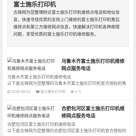
富士施乐打印机
古锋网为您整理附近富士施乐打印机维修点电话和地址信
息，快速寻找优质的支持上门维修的富士施乐打印机售后
维修点和第三方维修网点信息，快速解决打印机各种故障
问题，享受优质的富士施乐打印机维修服务。
乌鲁木齐富士施乐打印机维修
网点服务电话
乌鲁木齐富士施乐打印机维修电话
以下是古锋网为您整理的乌鲁木齐富士施乐打印机官方授权的售
后维修网点地址和号码信息，可以为您提供富士施乐打印机的各
2026-08-02
富士施乐打印机
4 ℃
种型号打印机产品的...
合肥包河区富士施乐打印机维
修网点服务电话
合肥包河区富士施乐打印机维修电话
以下是古锋网为您整理的合肥包河区富士施乐打印机官方授权的