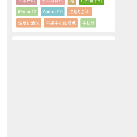
苹果售后
苹果直营店
5g
可折叠手机
iPhone12
Android10
油烟机拆卸
油烟机清洗
苹果手机维修点
手机id