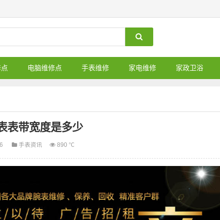
修点
电脑维修点
手表维修
家电维修
家政卫浴
表表带宽度是多少
06
手表资讯
890 ℃