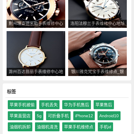
荆州理查德米勒手表维修中心
洛阳法穆兰手表维修中心地址
地址_荆州理查德米勒手表售
_洛阳法穆兰手表售后服务点
后服务点查询
查询
滁州百达翡丽手表维修中心地
银川雅克梵宝手表维修点_银
址_滁州百达翡丽手表售后服
川雅克梵宝手表售后服务中心
务点查询
地址查询
标签
苹果手机被偷
手机丢失
华为手机售后
苹果售后
苹果直营店
5g
可折叠手机
iPhone12
Android10
油烟机拆卸
油烟机清洗
苹果手机维修点
手机id