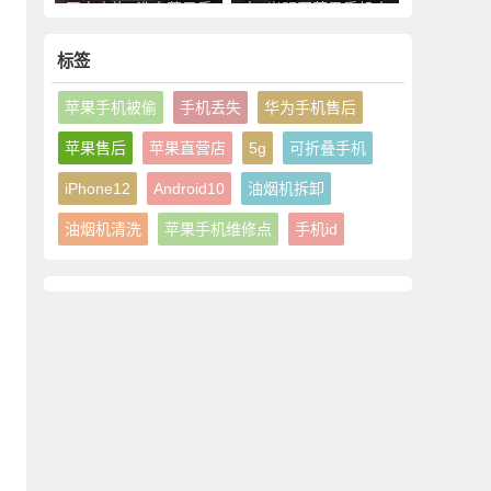
网点查询_淮南苹果手
点_光明区苹果手机官
机授权维修中心地址电
方授权售后维修中心地
话
址电话
标签
苹果手机被偷
手机丢失
华为手机售后
苹果售后
苹果直营店
5g
可折叠手机
iPhone12
Android10
油烟机拆卸
油烟机清洗
苹果手机维修点
手机id