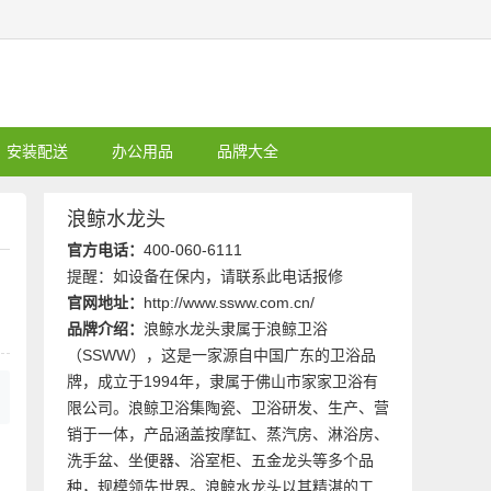
安装配送
办公用品
品牌大全
浪鲸水龙头
官方电话：
400-060-6111
提醒：如设备在保内，请联系此电话报修
官网地址：
http://www.ssww.com.cn/
品牌介绍：
浪鲸水龙头隶属于浪鲸卫浴
（SSWW），这是一家源自中国广东的卫浴品
牌，成立于1994年，隶属于佛山市家家卫浴有
限公司。浪鲸卫浴集陶瓷、卫浴研发、生产、营
销于一体，产品涵盖按摩缸、蒸汽房、淋浴房、
洗手盆、坐便器、浴室柜、五金龙头等多个品
为
种，规模领先世界。浪鲸水龙头以其精湛的工