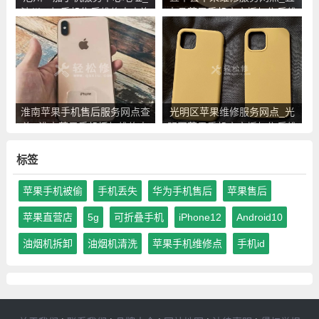
池州一加手机售后维修点查询
丰县苹果手机官方授权售后维
修中心地址电话
淮南苹果手机售后服务网点查
光明区苹果维修服务网点_光
询_淮南苹果手机授权维修中
明区苹果手机官方授权售后维
心地址电话
修中心地址电话
标签
苹果手机被偷
手机丢失
华为手机售后
苹果售后
苹果直营店
5g
可折叠手机
iPhone12
Android10
油烟机拆卸
油烟机清洗
苹果手机维修点
手机id