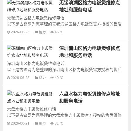
无锡滨湖区格力电饭煲维修点
地址和服务电话
无锡滨湖区格力电饭煲维修电话
以下是古锋网为您整理的无锡滨湖区格力电饭煲官方授权的售后
维修网点地址和号码信息，可以为您提供格力电饭煲的各种型号
2026-06-26
格力
45 ℃
电饭煲的维修服务，为了...
深圳南山区格力电饭煲维修点
地址和服务电话
深圳南山区格力电饭煲维修电话
以下是古锋网为您整理的深圳南山区格力电饭煲官方授权的售后
维修网点地址和号码信息，可以为您提供格力电饭煲的各种型号
2026-06-25
格力
49 ℃
电饭煲的维修服务，为了...
六盘水格力电饭煲维修点地址
和服务电话
六盘水格力电饭煲维修电话
以下是古锋网为您整理的六盘水格力电饭煲官方授权的售后维修
网点地址和号码信息，可以为您提供格力电饭煲的各种型号电饭
2026-06-21
格力
31 ℃
煲的维修服务，为了更快更便...