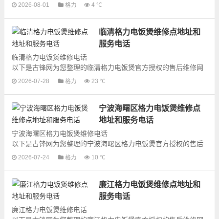
维修网点地址和号码信息，可以为您提供格力电饭煲的各种型号
2026-08-01
格力
4 ℃
电饭煲的维修服务，为了...
临清格力电饭煲维修点地址和
服务电话
临清格力电饭煲维修电话
以下是古锋网为您整理的临清格力电饭煲官方授权的售后维修网
点地址和号码信息，可以为您提供格力电饭煲的各种型号电饭煲
2026-07-28
格力
23 ℃
的维修服务，为了更快更便捷享...
宁波海曙区格力电饭煲维修点
地址和服务电话
宁波海曙区格力电饭煲维修电话
以下是古锋网为您整理的宁波海曙区格力电饭煲官方授权的售后
维修网点地址和号码信息，可以为您提供格力电饭煲的各种型号
2026-07-24
格力
10 ℃
电饭煲的维修服务，为了...
廉江格力电饭煲维修点地址和
服务电话
廉江格力电饭煲维修电话