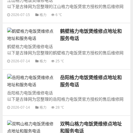
江山格力电饭煲维修电话
以下是古锋网为您整理的江山格力电饭煲官方授权的售后维修网
点地址和号码信息，可以为您提供格力电饭煲的各种型号电饭煲
2026-07-15
格力
6 ℃
的维修服务，为了更快更便捷享...
鹤壁格力电饭煲维修点地址和
服务电话
鹤壁格力电饭煲维修电话
以下是古锋网为您整理的鹤壁格力电饭煲官方授权的售后维修网
点地址和号码信息，可以为您提供格力电饭煲的各种型号电饭煲
2026-07-14
格力
25 ℃
的维修服务，为了更快更便捷享...
岳阳格力电饭煲维修点地址和
服务电话
岳阳格力电饭煲维修电话
以下是古锋网为您整理的岳阳格力电饭煲官方授权的售后维修网
点地址和号码信息，可以为您提供格力电饭煲的各种型号电饭煲
2026-07-14
格力
28 ℃
的维修服务，为了更快更便捷享...
双鸭山格力电饭煲维修点地址
和服务电话