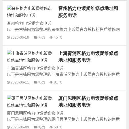
晋州格力电饭煲维修点地址和
服务电话
晋州格力电饭煲维修电话
以下是古锋网为您整理的晋州格力电饭煲官方授权的售后维修网
点地址和号码信息，可以为您提供格力电饭煲的各种型号电饭煲
2026-06-18
格力
45 ℃
的维修服务，为了更快更便捷享...
上海青浦区格力电饭煲维修点
地址和服务电话
上海青浦区格力电饭煲维修电话
以下是古锋网为您整理的上海青浦区格力电饭煲官方授权的售后
维修网点地址和号码信息，可以为您提供格力电饭煲的各种型号
2026-06-11
格力
81 ℃
电饭煲的维修服务，为了...
厦门思明区格力电饭煲维修点
地址和服务电话
厦门思明区格力电饭煲维修电话
以下是古锋网为您整理的厦门思明区格力电饭煲官方授权的售后
维修网点地址和号码信息，可以为您提供格力电饭煲的各种型号
2026-06-09
格力
58 ℃