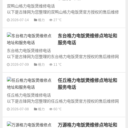
双鸭山格力电饭煲维修电话
以下是古锋网为您整理的双鸭山格力电饭煲官方授权的售后维修
网点地址和号码信息，可以为您提供格力电饭煲的各种型号电饭
2026-07-14
格力
27 ℃
煲的维修服务，为了更快更便...
东台格力电饭煲维修点地址和
服务电话
东台格力电饭煲维修电话
以下是古锋网为您整理的东台格力电饭煲官方授权的售后维修网
点地址和号码信息，可以为您提供格力电饭煲的各种型号电饭煲
2026-07-09
格力
11 ℃
的维修服务，为了更快更便捷享...
任丘格力电饭煲维修点地址和
服务电话
任丘格力电饭煲维修电话
以下是古锋网为您整理的任丘格力电饭煲官方授权的售后维修网
点地址和号码信息，可以为您提供格力电饭煲的各种型号电饭煲
2026-07-08
格力
60 ℃
的维修服务，为了更快更便捷享...
万源格力电饭煲维修点地址和