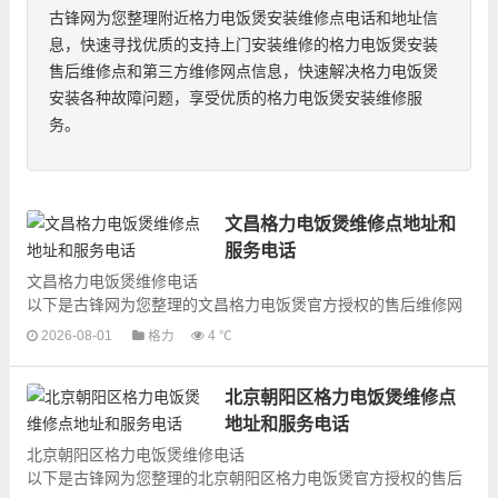
古锋网为您整理附近格力电饭煲安装维修点电话和地址信
息，快速寻找优质的支持上门安装维修的格力电饭煲安装
售后维修点和第三方维修网点信息，快速解决格力电饭煲
安装各种故障问题，享受优质的格力电饭煲安装维修服
务。
文昌格力电饭煲维修点地址和
服务电话
文昌格力电饭煲维修电话
以下是古锋网为您整理的文昌格力电饭煲官方授权的售后维修网
点地址和号码信息，可以为您提供格力电饭煲的各种型号电饭煲
2026-08-01
格力
4 ℃
的维修服务，为了更快更便捷享...
北京朝阳区格力电饭煲维修点
地址和服务电话
北京朝阳区格力电饭煲维修电话
以下是古锋网为您整理的北京朝阳区格力电饭煲官方授权的售后