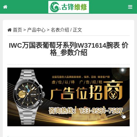
首页
>
产品中心
>
名表介绍
/ 正文
IWC万国表葡萄牙系列IW371614腕表 价
格_参数介绍