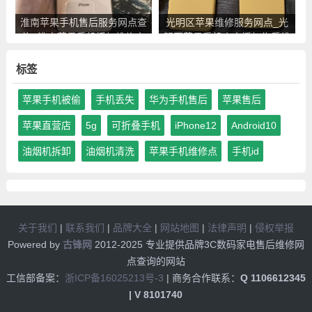
淮南苹果手机售后服务网点查
光明区苹果维修服务网点_光
询_淮南苹果手机授权维修中
明区苹果手机官方授权售后维
心地址电话
修中心地址电话
标签
苹果手机被偷
手机丢失
华为手机售后
苹果售后
苹果直营店
5g
可折叠手机
iPhone12
Android10
油烟机拆卸
油烟机清洗
苹果手机维修点
手机id
关于我们
|
联系我们
|
品牌大全
|
网站地图
|
法律声明
|
侵权举报
Powered by
古锋网
2012-2025 专业提供品牌3C数码家电售后维修网
点查询的网站
工信部备案：
浙ICP备16025213号-3
| 商务合作联系：
Q 1106612345
| V 8101740