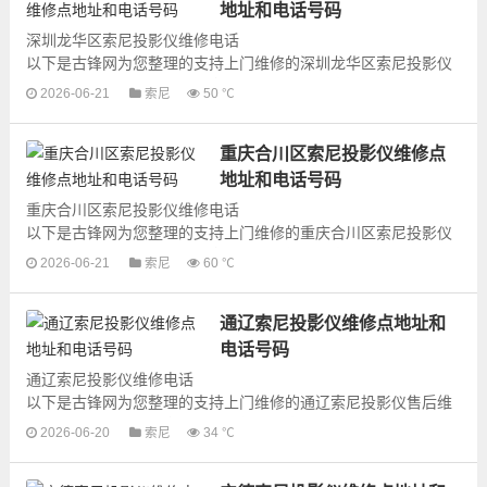
地址和电话号码
深圳龙华区索尼投影仪维修电话
以下是古锋网为您整理的支持上门维修的深圳龙华区索尼投影仪
售后维修网点地址和号码信息，可以为您提供索尼投影仪的各种
2026-06-21
索尼
50 ℃
型号投影仪的上门维修...
重庆合川区索尼投影仪维修点
地址和电话号码
重庆合川区索尼投影仪维修电话
以下是古锋网为您整理的支持上门维修的重庆合川区索尼投影仪
售后维修网点地址和号码信息，可以为您提供索尼投影仪的各种
2026-06-21
索尼
60 ℃
型号投影仪的上门维修...
通辽索尼投影仪维修点地址和
电话号码
通辽索尼投影仪维修电话
以下是古锋网为您整理的支持上门维修的通辽索尼投影仪售后维
修网点地址和号码信息，可以为您提供索尼投影仪的各种型号投
2026-06-20
索尼
34 ℃
影仪的上门维修服务，为了更快...