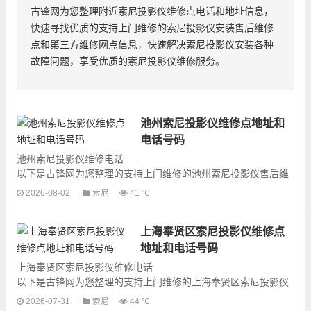
古锋网为您整理附近索尼投影仪维修点电话和地址信息，
快速寻找优质的支持上门维修的索尼投影仪安装售后维修
点和第三方维修网点信息，快速解决索尼投影仪安装各种
故障问题，享受优质的索尼投影仪维修服务。
池州索尼投影仪维修点地址和
电话号码
池州索尼投影仪维修电话
以下是古锋网为您整理的支持上门维修的池州索尼投影仪售后维
修网点地址和号码信息，可以为您提供索尼投影仪的各种型号投
2026-08-02
索尼
41 ℃
影仪的上门维修服务，为了更快...
上海奉贤区索尼投影仪维修点
地址和电话号码
上海奉贤区索尼投影仪维修电话
以下是古锋网为您整理的支持上门维修的上海奉贤区索尼投影仪
售后维修网点地址和号码信息，可以为您提供索尼投影仪的各种
2026-07-31
索尼
44 ℃
型号投影仪的上门维修...