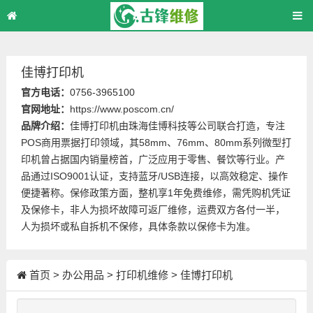
佳博打印机
官方电话：
0756-3965100
官网地址：
https://www.poscom.cn/
品牌介绍：
佳博打印机由珠海佳博科技等公司联合打造，专注
POS商用票据打印领域，其58mm、76mm、80mm系列微型打
印机曾占据国内销量榜首，广泛应用于零售、餐饮等行业。产
品通过ISO9001认证，支持蓝牙/USB连接，以高效稳定、操作
便捷著称。保修政策方面，整机享1年免费维修，需凭购机凭证
及保修卡，非人为损坏故障可返厂维修，运费双方各付一半，
人为损坏或私自拆机不保修，具体条款以保修卡为准。
首页
>
办公用品
>
打印机维修
>
佳博打印机