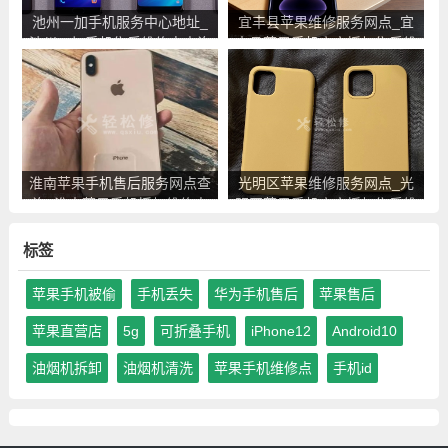
池州一加手机服务中心地址_
宜丰县苹果维修服务网点_宜
池州一加手机售后维修点查询
丰县苹果手机官方授权售后维
修中心地址电话
淮南苹果手机售后服务网点查
光明区苹果维修服务网点_光
询_淮南苹果手机授权维修中
明区苹果手机官方授权售后维
心地址电话
修中心地址电话
标签
苹果手机被偷
手机丢失
华为手机售后
苹果售后
苹果直营店
5g
可折叠手机
iPhone12
Android10
油烟机拆卸
油烟机清洗
苹果手机维修点
手机id