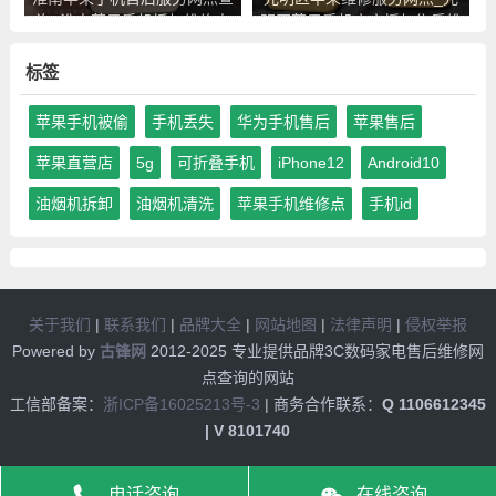
询_淮南苹果手机授权维修中
明区苹果手机官方授权售后维
心地址电话
修中心地址电话
标签
苹果手机被偷
手机丢失
华为手机售后
苹果售后
苹果直营店
5g
可折叠手机
iPhone12
Android10
油烟机拆卸
油烟机清洗
苹果手机维修点
手机id
关于我们
|
联系我们
|
品牌大全
|
网站地图
|
法律声明
|
侵权举报
Powered by
古锋网
2012-2025 专业提供品牌3C数码家电售后维修网
点查询的网站
工信部备案：
浙ICP备16025213号-3
| 商务合作联系：
Q 1106612345
| V 8101740
电话咨询
在线咨询