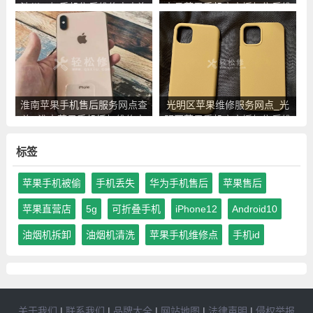
池州一加手机售后维修点查询
丰县苹果手机官方授权售后维
修中心地址电话
淮南苹果手机售后服务网点查
光明区苹果维修服务网点_光
询_淮南苹果手机授权维修中
明区苹果手机官方授权售后维
心地址电话
修中心地址电话
标签
苹果手机被偷
手机丢失
华为手机售后
苹果售后
苹果直营店
5g
可折叠手机
iPhone12
Android10
油烟机拆卸
油烟机清洗
苹果手机维修点
手机id
关于我们
|
联系我们
|
品牌大全
|
网站地图
|
法律声明
|
侵权举报