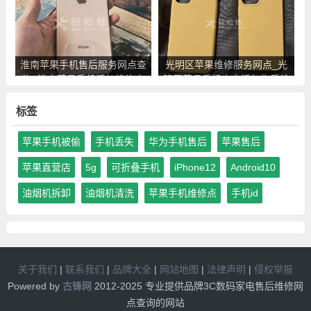
淮南苹果手机售后服务网点查
光明区苹果维修服务网点_光
询_淮南苹果手机授权维修中
明区苹果手机官方授权售后维
心地址电话
修中心地址电话
标签
苹果手机被偷
手机丢失
华为手机售后
苹果售后
苹果直营店
5g
可折叠手机
iPhone12
Android10
油烟机拆卸
油烟机清洗
苹果手机维修点
手机id
关于我们
|
联系我们
|
品牌大全
|
网站地图
|
法律声明
|
侵权举报
Powered by
古锋网
2012-2025 专业提供品牌3C数码家电售后维修网
点查询的网站