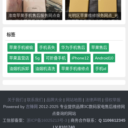
淮南苹果手机售后服务网点查
光明区苹果维修服务网点_光
询_淮南苹果手机授权维修中
明区苹果手机官方授权售后维
心地址电话
修中心地址电话
标签
苹果手机被偷
手机丢失
华为手机售后
苹果售后
苹果直营店
5g
可折叠手机
iPhone12
Android10
油烟机拆卸
油烟机清洗
苹果手机维修点
手机id
关于我们
|
联系我们
|
品牌大全
|
网站地图
|
法律声明
|
侵权举报
Powered by
古锋网
2012-2025 专业提供品牌3C数码家电售后维修网
点查询的网站
工信部备案：
浙ICP备16025213号-3
| 商务合作联系：
Q 1106612345
| V 8101740