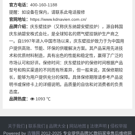
官方电话：
400-160-1188
提醒：如设备在保内，请联系此电话报修
官网地址：
https://www.kdnavien.com.cn/
品牌介绍：
庆东壁挂炉（又称庆东纳碧安壁挂炉），源自韩国
庆东纳碧安株式会社，是全球知名的燃气壁挂锅炉生产商之
一。自1997年进入中国市场以来，庆东壁挂炉致力于为中国用
户提供高效、节能、环保的供暖解决方案。其产品采用先进技
术和优质材料制造，具有出色的性能和稳定性，赢得了广泛的
市场认可和好评。保修时间：庆东壁挂炉的保修时间根据产品
型号和购买渠道的不同而有所差异，但一般来说，其保修期较
长，能够为用户提供充分的保障。具体保修期限请参考产品说
明书或保修卡上的详细说明。品质量的自信和对消费者的负责
态度。
品牌热度：
1093 ℃
关于我们
|
联系我们
|
品牌大全
|
网站地图
|
法律声明
|
侵权举报
Powered by
古锋网
2012-2025 专业提供品牌3C数码家电售后维修网