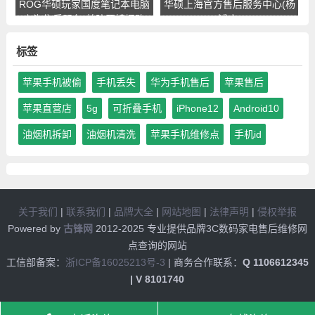
ROG华硕玩家国度笔记本电脑
华硕上海官方售后服务中心(杨
上海售后服务(普陀区镇坪路
浦店)
店)
标签
苹果手机被偷
手机丢失
华为手机售后
苹果售后
苹果直营店
5g
可折叠手机
iPhone12
Android10
油烟机拆卸
油烟机清洗
苹果手机维修点
手机id
关于我们
|
联系我们
|
品牌大全
|
网站地图
|
法律声明
|
侵权举报
Powered by
古锋网
2012-2025 专业提供品牌3C数码家电售后维修网
点查询的网站
工信部备案：
浙ICP备16025213号-3
| 商务合作联系：
Q 1106612345
| V 8101740