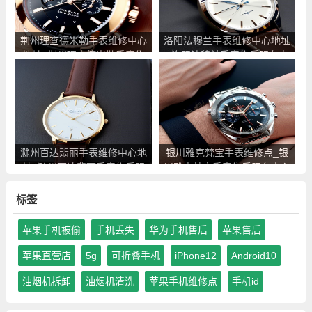
荆州理查德米勒手表维修中心
洛阳法穆兰手表维修中心地址
地址_荆州理查德米勒手表售
_洛阳法穆兰手表售后服务点
后服务点查询
查询
滁州百达翡丽手表维修中心地
银川雅克梵宝手表维修点_银
址_滁州百达翡丽手表售后服
川雅克梵宝手表售后服务中心
务点查询
地址查询
标签
苹果手机被偷
手机丢失
华为手机售后
苹果售后
苹果直营店
5g
可折叠手机
iPhone12
Android10
油烟机拆卸
油烟机清洗
苹果手机维修点
手机id