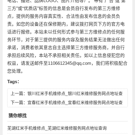
电话、描述、品牌LOGO、图片介绍等）。 带有“广告”或“第
三方”或“优质店”标签的信息是会员自行发布的第三方维修
点，提供的服务内容真实性、合法性由发布信息的会员负
责。如您的设备还在保修期内，建议拨打网页下方的官方电
话进行报修。本站未以任何形式参与第三方维修点的任何服
务环节，对于第三提供的服务内容及服务结果无法做出任何
承诺，消费者依其意志自主选择第三方维修服务商，并自行
承担后续风险，本站不承担相关责任。如以上信息侵犯您的
权益，请发送邮件至1106612345@qq.com，我们将积极配合
您处理。
Tags：
上一篇：
银川红米手机维修点_银川红米维修服务网点地址查
询
下一篇：
宜春红米手机维修点_宜春红米维修服务网点地址查
询
猜你想找
芜湖红米手机维修点_芜湖红米维修服务网点地址查询