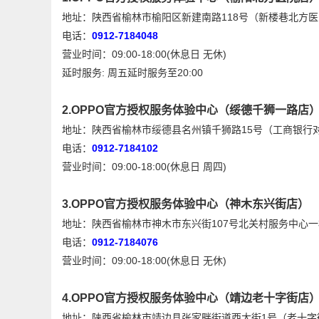
地址：陕西省榆林市榆阳区新建南路118号（新楼巷北方
电话：
0912-7184048
营业时间：09:00-18:00(休息日 无休)
延时服务: 周五延时服务至20:00
2.OPPO官方授权服务体验中心（绥德千狮一路店
地址：陕西省榆林市绥德县名州镇千狮路15号（工商银行
电话：
0912-7184102
营业时间：09:00-18:00(休息日 周四)
3.OPPO官方授权服务体验中心（神木东兴街店）
地址：陕西省榆林市神木市东兴街107号北关村服务中心一
电话：
0912-7184076
营业时间：09:00-18:00(休息日 无休)
4.OPPO官方授权服务体验中心（靖边老十字街店
地址：陕西省榆林市靖边县张家畔街道西大街1号（老十字