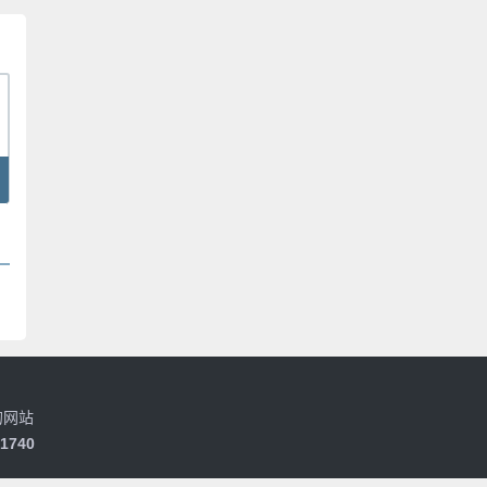
的网站
01740