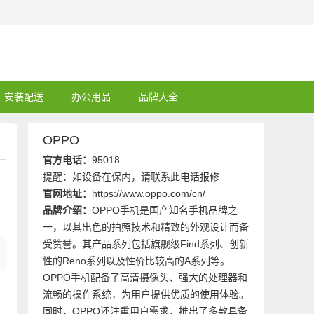
安装配送
办公用品
品牌大全
OPPO
官方电话：
95018
提醒：如设备在保内，请联系此电话报修
官网地址：
https://www.oppo.com/cn/
品牌介绍：
OPPO手机是国产知名手机品牌之
一，以其出色的拍照技术和精致的外观设计而备
受赞誉。其产品系列包括旗舰级Find系列、创新
性的Reno系列以及性价比较高的A系列等。
OPPO手机配备了高清摄像头、强大的处理器和
流畅的操作系统，为用户提供优质的使用体验。
同时，OPPO还注重用户需求，推出了多款具备