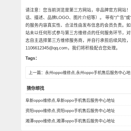
请注意：您当前浏览是第三方网站，非品牌官方网站！
话、描述、品牌LOGO、图片介绍等）。 带有“广告”
的服务内容真实性、合法性由发布信息的会员负责。如
站未以任何形式参与第三方维修点的任何服务环节，对
志自主选择第三方维修服务商，并自行承担后续风险，
1106612345@qq.com，我们将积极配合您处理。
Tags：
上一篇：
永州oppo维修点,永州oppo手机售后服务中心地
址
猜你想找
阜新oppo维修点,阜新oppo手机售后服务中心地址
资阳oppo维修点,资阳oppo手机售后服务中心地址
湘潭oppo维修点,湘潭oppo手机售后服务中心地址