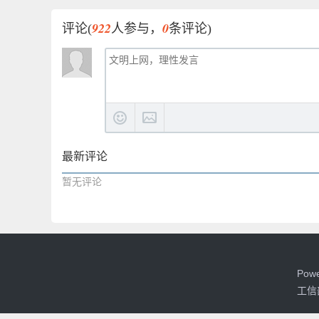
922
0
评论(
人参与，
条评论)
最新评论
暂无评论
Pow
工信