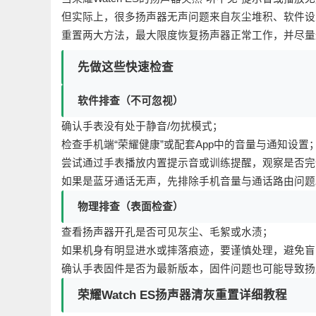
但实际上，很多扬声器无声问题来自灰尘堆积、软件设
重置两大方法，最大限度恢复扬声器正常工作，并尽量
先做这些快速检查
软件排查（不可忽视）
确认手表没有处于静音/勿扰模式；
检查手机端“荣耀健康”或配套App中的音量与通知设置
尝试通过手表播放内置提示音或训练提醒，观察是否完
如果是蓝牙通话无声，先排除手机音量与通话路由问题
物理排查（表面检查）
查看扬声器开孔是否可见灰尘、毛絮或水渍；
如果机身有明显进水或摔落痕迹，要谨慎处理，避免盲
确认手表固件是否为最新版本，固件问题也可能导致扬
荣耀Watch ES扬声器清灰重置详细教程