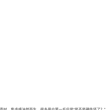
播放无声时，焦虑感油然而生。很多用户第一反应是“是不是硬件坏了？”，