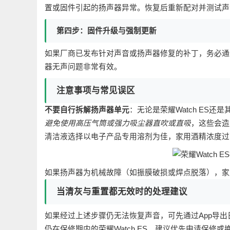
置或固件引起的扬声器异常。恢复后重新配对并测试声
第四步：固件升级与强制更新
如果厂商已发布针对声音或扬声器修复的补丁，务必通
器无声问题非常有效。
注意事项与常见误区
不要自行拆解扬声器单元
：无论是荣耀Watch ES
避免使用高压气筒或强力吸尘器直吹或直吸
，这些会造
清洁液选择以电子产品专用溶剂为佳，家用酒精浓度过
如果扬声器为机械故障（如振膜破损或焊点脱落），家
当清灰与重置都无效时的处理建议
如果经过上述步骤仍无法恢复声音，可先通过App导
仍在保修期内的荣耀Watch ES，建议优先申请保