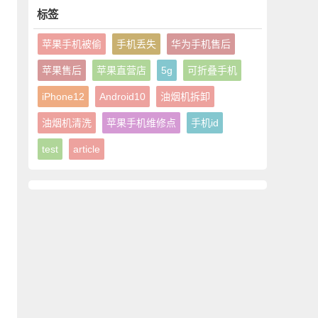
标签
苹果手机被偷
手机丢失
华为手机售后
苹果售后
苹果直营店
5g
可折叠手机
iPhone12
Android10
油烟机拆卸
油烟机清洗
苹果手机维修点
手机id
test
article