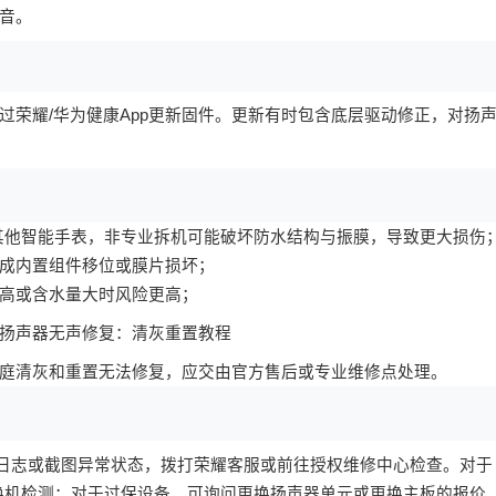
音。
过荣耀/华为健康App更新固件。更新有时包含底层驱动修正，对扬
还是其他智能手表，非专业拆机可能破坏防水结构与振膜，导致更大损伤
成内置组件移位或膜片损坏；
高或含水量大时风险更高；
庭清灰和重置无法修复，应交由官方售后或专业维修点处理。
出日志或截图异常状态，拨打荣耀客服或前往授权维修中心检查。对于
修或换机检测；对于过保设备，可询问更换扬声器单元或更换主板的报价