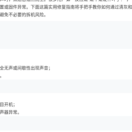
置或固件异常。下面这篇实用修复指南将手把手教你如何通过清灰
避免不必要的拆机风险。
；
全无声或间歇性出现声音；
。
目开机；
声器异常。