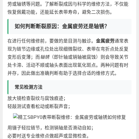
劳或轴锈等问题。了解断裂成因与科学的维修方法，不仅能
恢复佩戴功能，还能延长表带寿命，避免二次损伤。
如何判断断裂原因：金属疲劳还是轴锈？
在进行任何维修前，要做的是目测与触诊。
金属疲劳
通常表
现为链节边缘或孔位处出现细微裂纹、表带在弯折点处反复
变形后变薄；而
轴锈
（即针轴或销轴被腐蚀）则会导致关节
处卡滞、活动不顺或轴头表面出现氧化斑点。两种问题有时
并存，因此做出准确判断有助于选择合适的维修方式。
常见检测方法
放大镜检查裂纹与腐蚀痕迹；
轻敲测试查看松动或断裂声音；
用镊子轻拉链节，检测销轴是否滑动自如；
必要时送专业维修点做超声或显微检查。