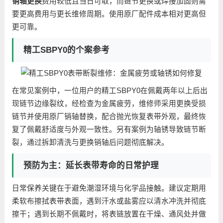
销轴更换
费用较低且当日可取，而链节更换或焊接加固则需
要更高费用与更长维修周期。使用原厂配件成本相对更高但
更可靠。
精工SBPY0的个案参考
在常见案例中，一位用户的精工SBPY0在佩戴两年以上后出
现链节边缘裂纹，经检查为金属疲劳，维修师采用更换受损
链节并使用原厂销轴替换，配合抛光恢复表带外观，最终恢
复了佩戴舒适度与外观一致性。另有案例为轴锈导致链节断
裂，通过拆卸清洗与更换销轴后问题彻底解决。
预防为主：延长表带寿命的日常护理
日常保养关键在于避免潮湿环境与化学品接触。建议定期用
柔软布擦拭表带表面，遇到汗水或盐雾应以清水冲洗并彻底
擦干；遇到长期不佩戴时，将表链放置在干燥、通风处并做