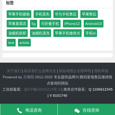
标签
苹果手机被偷
手机丢失
华为手机售后
苹果售后
苹果直营店
5g
可折叠手机
iPhone12
Android10
油烟机拆卸
油烟机清洗
苹果手机维修点
手机id
test
article
关于我们
|
联系我们
|
品牌大全
|
网站地图
|
法律声明
|
侵权举报
Powered by
古锋网
2012-2025 专业提供品牌3C数码家电售后维修网
点查询的网站
工信部备案：
浙ICP备16025213号-3
| 商务合作联系：
Q 1106612345
| V 8101740
电话咨询
在线咨询