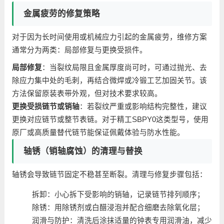
金属疲劳的修复策略
对于因为长时间使用或机械应力引起的金属疲劳，维修方案
通常分为两类：局部修复与更换受损件。
局部修复
：当裂纹局限且金属厚度尚可时，可通过抛光、去
除应力集中处的毛刺，再结合微焊或冷锻工艺加固关节。该
方法保留原装表带外观，但对技术要求较高。
更换受损链节或销轴
：若裂纹严重或影响结构完整性，建议
更换对应链节或整节表链。对于精工SBPY0这类型号，使用
原厂或高质量替代链节能保证佩戴体验与防水性能。
轴锈（销轴腐蚀）的清理与替换
轴锈会导致链节固定不稳甚至断裂。清理与修复步骤包括：
拆卸：小心拆下受影响的销轴，记录链节排列顺序；
除锈：用除锈剂或白醋浸泡并配合细磨去除氧化层；
润滑与防护：清洗后涂抹适量的钟表专用润滑油，减少