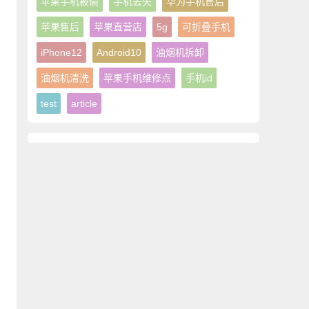
苹果手机被偷
手机丢失
华为手机售后
苹果售后
苹果直营店
5g
可折叠手机
iPhone12
Android10
油烟机拆卸
油烟机清洗
苹果手机维修点
手机id
test
article