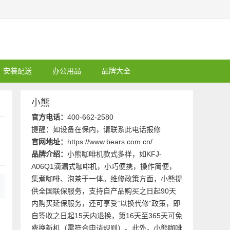
安装配送
办公用品
品牌大全
小熊
官方电话：
400-662-2580
提醒：如设备在保内，请联系此电话报修
官网地址：
https://www.bears.com.cn/
品牌介绍：
小熊咖啡机款式多样，如KFJ-
A06Q1滴漏式咖啡机，小巧便携，操作简便，
集煮咖啡、泡茶于一体。维修政策方面，小熊提
供全国联保服务，支持自产品购买之日起90天
内购买延保服务，还可享受“以换代修”政策，即
自签收之日起15天内退换，第16天至365天可免
型
费换新机（需符合申请规则）。此外，小熊咖啡