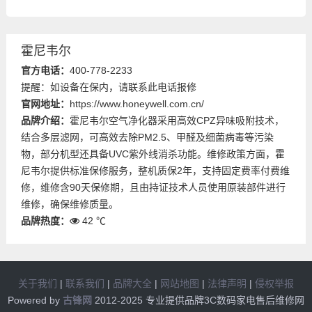
霍尼韦尔
官方电话：
400-778-2233
提醒：如设备在保内，请联系此电话报修
官网地址：
https://www.honeywell.com.cn/
品牌介绍：
霍尼韦尔空气净化器采用高效CPZ异味吸附技术，
结合多层滤网，可高效去除PM2.5、甲醛及细菌病毒等污染
物，部分机型还具备UVC紫外线消杀功能。维修政策方面，霍
尼韦尔提供标准保修服务，整机质保2年，支持固定费率付费维
修，维修含90天保修期，且由持证技术人员使用原装部件进行
维修，确保维修质量。
品牌热度：
42 ℃
关于我们
|
联系我们
|
品牌大全
|
网站地图
|
法律声明
|
侵权举报
Powered by
古锋网
2012-2025 专业提供品牌3C数码家电售后维修网