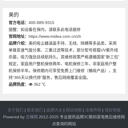
美的
官方电话：
400-889-9315
提醒：如设备在保内，请联系此电话报修
官网地址：
https://www.midea.com.cn/zh
品牌介绍：
美的吸尘器涵盖手持、无线、除螨等多品类，采用
单锥变速气旋分离、三重过滤等技术，部分型号搭载UV紫外线
杀菌，吸力强劲且续航持久。其维修政策严格遵循国家“新三包”
规定，家庭用户整机保修两年、电机保修三年，非家庭用户整
机保修半年。保修期内可享受免费上门维修（桶吸产品），支
持“365天以换代修”服务，售后网络覆盖全国。
品牌热度：
362 ℃
关于我们
|
联系我们
|
品牌大全
|
网站地图
|
法律声明
|
侵权举报
Powered by
古锋网
2012-2025 专业提供品牌3C数码家电售后维修网
点查询的网站